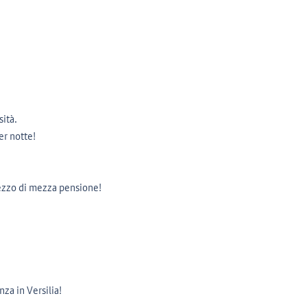
sità.
er notte!
ezzo di mezza pensione!
za in Versilia!