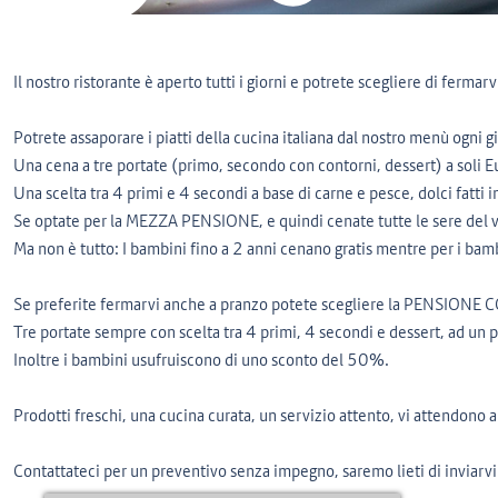
Il nostro ristorante è aperto tutti i giorni e potrete scegliere di ferma
Potrete assaporare i piatti della cucina italiana dal nostro menù ogni g
Una cena a tre portate (primo, secondo con contorni, dessert) a soli 
Una scelta tra 4 primi e 4 secondi a base di carne e pesce, dolci fatti i
Se optate per la MEZZA PENSIONE, e quindi cenate tutte le sere del v
Ma non è tutto: I bambini fino a 2 anni cenano gratis mentre per i bam
Se preferite fermarvi anche a pranzo potete scegliere la PENSIONE C
Tre portate sempre con scelta tra 4 primi, 4 secondi e dessert, ad un
Inoltre i bambini usufruiscono di uno sconto del 50%.
Prodotti freschi, una cucina curata, un servizio attento, vi attendono 
Contattateci per un preventivo senza impegno, saremo lieti di inviarvi t