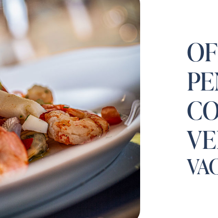
OF
PE
CO
VE
VA